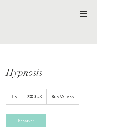
Hypnosis
200
dollars
1 h
1
200 $US
Rue Vauban
des
États-
Unis
Réserver